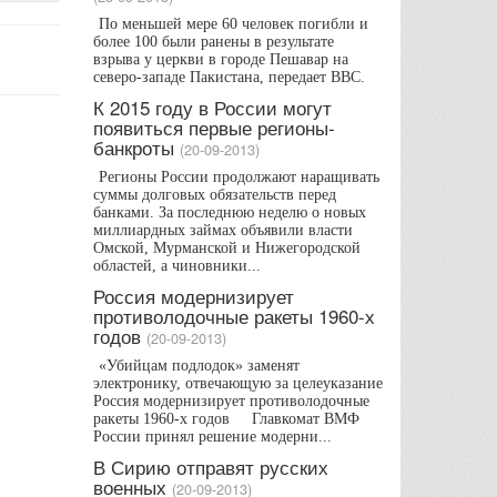
По меньшей мере 60 человек погибли и
более 100 были ранены в результате
взрыва у церкви в городе Пешавар на
северо-западе Пакистана, передает BBC.
К 2015 году в России могут
появиться первые регионы-
банкроты
(20-09-2013)
Регионы России продолжают наращивать
суммы долговых обязательств перед
банками. За последнюю неделю о новых
миллиардных займах объявили власти
Омской, Мурманской и Нижегородской
областей, а чиновники...
Россия модернизирует
противолодочные ракеты 1960-х
годов
(20-09-2013)
«Убийцам подлодок» заменят
электронику, отвечающую за целеуказание
Россия модернизирует противолодочные
ракеты 1960-х годов Главкомат ВМФ
России принял решение модерни...
В Сирию отправят русских
военных
(20-09-2013)