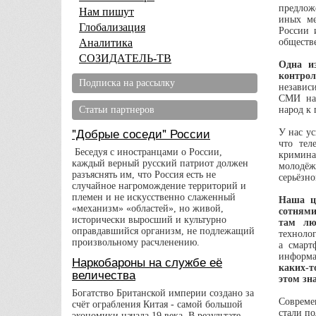
предлож
Нам пишут
иных ме
Глобализация
России 
Аналитика
обществ
СОЗИДАТЕЛЬ-ТВ
Одна и
контро
Подписка на рассылку
независи
СМИ на 
Статьи партнеров
народ к 
"Добрые соседи" России
У нас ус
что тел
Беседуя с иностранцами о России,
кримина
каждый верный русский патриот должен
молодёж
разъяснять им, что Россия есть не
серьёзно
случайное нагромождение территорий и
племен и не искусственно слаженный
Наша ц
«механизм» «областей», но живой,
сотнями
исторически выросший и культурно
там лю
оправдавшийся организм, не подлежащий
технолог
произвольному расчленению.
а смарт
информа
Наркобароны на службе её
каких-т
величества
этом зн
Богатство Британской империи создано за
Совреме
счёт ограбления Китая - самой большой
стали по
экономики начала 19 века. В результате