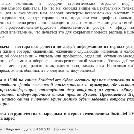
альных экономик и передачи стратегических отраслей под к
ционального капитала. Но что мы сегодня видим на центральных телека
ии дел в экономике нам говорят эксперты всевозможных частных 
 журналисты, а где спрашивается, представители профессионально-
енности, непосредственно знающие о реальном положении дел в своей 
я профессионально-трудовой общественности доступ к эфиру з
ется впечатление, что делается это для сокрытия процесса распада нац
ки.
дача – постараться донести до людей информацию из первых уст
й жизни говорил священник, ежедневно слушающий исповедь и жало
н; об образовании – учитель или профессор, отдавший обучению моло
знь; об армии и обороне – непосредственный участник боевых действ
е – металлург, транспортник, животновод, пахарь и т.д. Настоящая жи
рода, жизнь общины, а не клоунов из шоу-бизнеса!
та в 13.00 на сайте Sozidatel.org будет вестись прямая трансляция и
родного фонда славянской письменности и культуры, где состо
пресс-конференция, посвящённая делу кощунниц из группы «Pussy
ованной информационной атаки против Русской Православной Це
 нашего сайта в прямом эфире можно будет задавать вопросы уч
нции.
оса сотрудничества с народным интернет-телевидением Sozidatel-T
а адрес:
ия:
Общество
Дата: 2012-07-30 Просмотров: 17