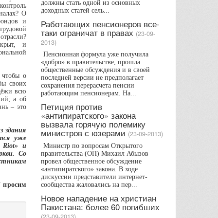
должны стать одной из основных
онтроль
доходных статей сель...
налах? О
фондов и
Работающих пенсионеров все-
трудовой
таки ограничат в правах
(23-09-
отрасли?
2013)
акрыт, и
иональной
Пенсионная формула уже получила
«добро» в правительстве, прошла
общественные обсуждения и в своей
, чтобы о
последней версии не предполагает
бы своих
сохранения перерасчета пенсии
дёжи всю
работающим пенсионерам. На...
ий; а об
Петиция против
знь – это
«антипиратского» закона
вызвала горячую полемику
з здания
министров с юзерами
(23-09-2013)
ится уже
 Riot» и
Министр по вопросам Открытого
ркви. Со
правительства (ОП) Михаил Абызов
астникам
провел общественное обсуждение
«антипиратского» закона. В ходе
дискуссии представители интернет-
V просим
сообщества жаловались на пер...
Новое нападение на христиан
Пакистана: более 60 погибших
(23-09-2013)