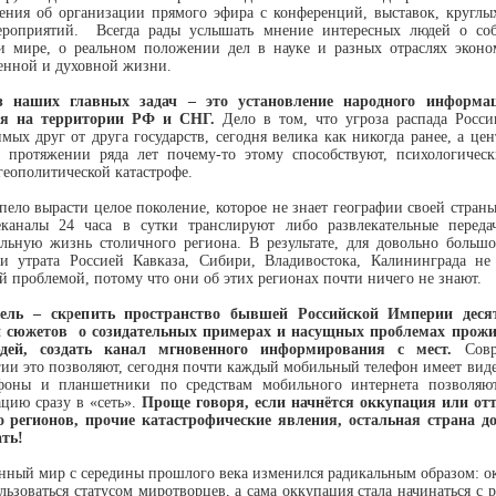
ения об организации прямого эфира с конференций, выставок, круглых
роприятий. Всегда рады услышать мнение интересных людей о со
и мире, о реальном положении дел в науке и разных отраслях эконо
енной и духовной жизни.
з наших главных задач – это установление народного информац
ля на территории РФ и СНГ.
Дело в том, что угроза распада Росси
мых друг от друга государств, сегодня велика как никогда ранее, а це
протяжении ряда лет почему-то этому способствуют, психологическ
геополитической катастрофе.
пело вырасти целое поколение, которое не знает географии своей стран
еканалы 24 часа в сутки транслируют либо развлекательные переда
льную жизнь столичного региона. В результате, для довольно большо
и утрата Россией Кавказа, Сибири, Владивостока, Калининграда не 
й проблемой, потому что они об этих регионах почти ничего не знают.
ель – скрепить пространство бывшей Российской Империи деся
 сюжетов о созидательных примерах и насущных проблемах про
дей, создать канал мгновенного информирования с мест.
Совр
ии это позволяют, сегодня почти каждый мобильный телефон имеет вид
фоны и планшетники по средствам мобильного интернета позволяю
цию сразу в «сеть».
Проще говоря, если начнётся оккупация или от
о регионов, прочие катастрофические явления, остальная страна д
ать!
нный мир с середины прошлого века изменился радикальным образом: о
льзоваться статусом миротворцев, а сама оккупация стала начинаться с 