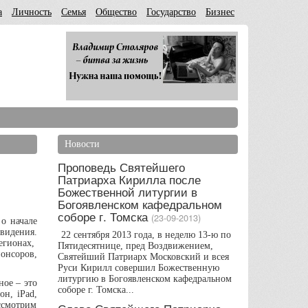
а
Личность
Семья
Общество
Государство
Бизнес
Новости
Проповедь Святейшего
Патриарха Кирилла после
Божественной литургии в
Богоявленском кафедральном
соборе г. Томска
(23-09-2013)
о начале
видения.
22 сентября 2013 года, в неделю 13-ю по
егионах,
Пятидесятнице, пред Воздвижением,
онсоров,
Святейший Патриарх Московский и всея
Руси Кирилл совершил Божественную
литургию в Богоявленском кафедральном
ное – это
соборе г. Томска...
он, iPad,
ссмотрим