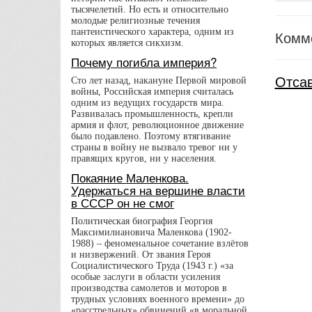
тысячелетий. Но есть и относительно
молодые религиозные течения
пантеистического характера, одним из
Комм
которых является сикхизм.
Почему погибла империя?
Отса
Сто лет назад, накануне Первой мировой
войны, Российская империя считалась
одним из ведущих государств мира.
Развивалась промышленность, крепли
армия и флот, революционное движение
было подавлено. Поэтому втягивание
страны в войну не вызвало тревог ни у
правящих кругов, ни у населения.
Покаяние Маленкова.
Удержаться на вершине власти
в СССР он не смог
Политическая биография Георгия
Максимилиановича Маленкова (1902-
1988) – феноменальное сочетание взлётов
и низвержений. От звания Героя
Социалистического Труда (1943 г.) «за
особые заслуги в области усиления
производства самолетов и моторов в
трудных условиях военного времени» до
«расстрельных» обвинений «в моральной