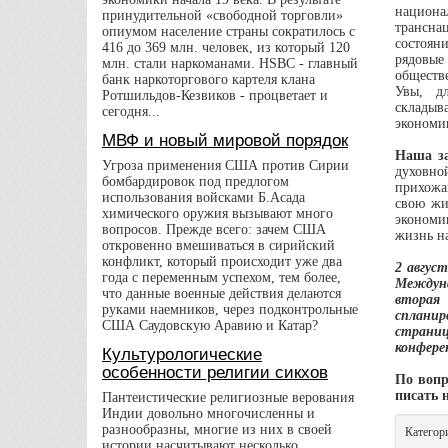
национ
принудительной «свободной торговли»
трансна
опиумом население страны сократилось с
состоян
416 до 369 млн. человек, из который 120
рядовые
млн. стали наркоманами. HSBC - главный
обществ
банк наркоторгового картеля клана
Увы, дл
Ротшильдов-Кезвиков - процветает и
складыва
сегодня...
экономи
МВФ и новый мировой порядок
Наша за
Угроза применения США против Сирии
духовно
бомбардировок под предлогом
прихожа
использования войсками Б.Асада
свою жи
химического оружия вызывают много
экономик
вопросов. Прежде всего: зачем США
жизнь на
откровенно вмешиваться в сирийский
конфликт, который происходит уже два
2 авгус
года с переменным успехом, тем более,
Междуна
что данные военные действия делаются
вторая 
руками наемников, через подконтрольные
спланир
США Саудовскую Аравию и Катар?
страниц
Культурологические
конфере
особенности религии сикхов
По вопр
писать н
Пантеистические религиозные верования
Индии довольно многочисленны и
разнообразны, многие из них в своей
Категор
истории насчитывают несколько