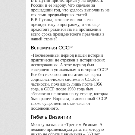
В.В.Путин принес присягу на верность
России и ее народу. Что сделано за
прошедший год, что удалось выполнить из
тех семи предвыборных статей
В.В.Путина, которые вошли в его
президентскую программу, и что еще
предстоит реализовать на протяжении
всего срока президентского правления в
нашей стране?
Вспоминая СССР
«Послевоенный период нашей истории
практически не отражен в исторических
исследованиях. А этот период был
совершенно уникальным в истории СССР.
Все без исключения негативные черты
социалистической системы и СССР, в
частности, появились лишь после 1956
года, а СССР после 1960 года был
абсолютно не похож на ту страну, которая
была ранее. Впрочем, и довоенный СССР
также существенно отличался от
послевоенного.
Гибель Византии
Москву называли «Третьим Римом». А
недавно промелькнула дата, на которую
никто не обратил внимания – 560 лет