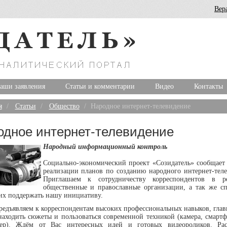
Вер
аши заявления
Статьи и комментарии
Видео
Контакты
я
Статьи
Общество
Народное интернет-телевидение
одное интернет-телевидение
Народный информационный контроль
Социально-экономический проект «Созидатель» сообщает 
реализации планов по созданию народного интернет-теле
Приглашаем к сотрудничеству корреспондентов в р
общественные и православные организации, а так же сп
х поддержать нашу инициативу.
едъявляем к корреспондентам высоких профессиональных навыков, глав
аходить сюжеты и пользоваться современной техникой (камера, смартф
ер). Ждём от Вас интересных идей и готовых видеороликов. Ра