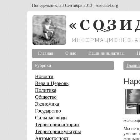
Понедельник, 23 Сентября 2013 | sozidatel.org
Главная
О нас
Наши инициативы
Н
Рубрики
Главна
Новости
Нар
Вера и Церковь
Политика
Общество
Экономика
Государство
Сильные люди
желающи
Территория истории
Мы не пр
Территория культуры
умение н
Автомотоспорт
компьют