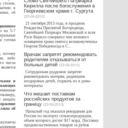
Слово Святейшего Патриарха
 столов,
Кирилла после богослужения в
бытиях в
Георгиевском храме г. Сургута
мики, об
(23-09-2013)
21 сентября 2013 года, в праздник
ионного
Рождества Пресвятой Богородицы,
и на 5-7
Святейший Патриарх Московский и всея
нтральные
Руси Кирилл совершил чин великого
и готовя
освящения храма святого великомученика
Георгия Победоносца в С...
Врачам запретят рекомендовать
ы, потому
родителям отказываться от
чи, либо
го числа
больных детей
(23-09-2013)
является
Сотрудникам роддомов запретят
рекомендовать матерям, родившим
тками и
нездоровых детей, отдавать их в дома-
живающих
интернаты.
еменные
Что мешает поставкам
еокамеру,
российских продуктов за
т вещать
границу
(23-09-2013)
торжение
олжна об
Прошлый год оказался рекордным для
России по экспорту сельхозпродукции,
объем которого достиг $17 млрд. Поставки
ккупанты
продовольственных товаров за рубеж
разорения