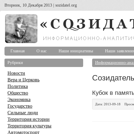
Вторник, 10 Декабря 2013 | sozidatel.org
Главная
О нас
Наши инициативы
Наши заявлени
Рубрики
Информационно-анал
Новости
Созидатель
Вера и Церковь
Политика
Кубок в памят
Общество
Экономика
Дата:
2013-09-18
Просм
Государство
Сильные люди
Территория истории
Территория культуры
Автомотоспорт