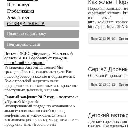
Как живет Нор
Нам пишут
Норвегия занимает п
Глобализация
скрывают? скачать: htt
Аналитика
из семей в Ш
http://www.familypol
СОЗИДАТЕЛЬ-ТВ
http://yadi.sk/d/oa3PN
Подписка на рассылку
Дата:
2013-03-19
Просм
Популярные статьи
Письмо ВРИО губернатора Московской
области А.Ю. Воробьеву от граждан
Российской Федерации
Сергей Доренк
Уважаемый Андрей Юрьевич!Мы,
граждане России, свидетельствуем Вам
О заказной проплаченн
наше глубокое уважение и обращаемся к
Вам с просьбой защитить наше
Дата:
2012-10-12
Просм
предприятие от незаконных и откровенно
преступных действий, нацелен...
Главный конфликт 2012 года – подготовка
к Третьей Мировой
Изолированный подход по отношению к
анализу сложных по своей природе
Детский авток
конфликтов, в ускоряющемся темпе
вспыхивающих по всему миру, не является
Детские соревнования 
продуктивным. Чтобы понять
Съёмка "Созидатель-Т