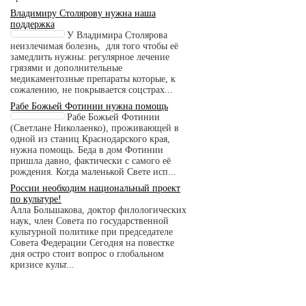
Владимиру Столярову нужна наша
поддержка
У Владимира Столярова
неизлечимая болезнь, для того чтобы её
замедлить нужны: регулярное лечение
грязями и дополнительные
медикаментозные препараты которые, к
сожалению, не покрывается соцстрах...
Рабе Божьей Фотинии нужна помощь
Рабе Божьей Фотинии
(Светлане Николаенко), проживающей в
одной из станиц Краснодарского края,
нужна помощь. Беда в дом Фотинии
пришла давно, фактически с самого её
рождения. Когда маленькой Свете исп...
России необходим национальный проект
по культуре!
Алла Большакова, доктор филологических
наук, член Совета по государственной
культурной политике при председателе
Совета Федерации Сегодня на повестке
дня остро стоит вопрос о глобальном
кризисе культ...