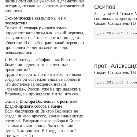
начинаются самые ужасные и драматичные
Осипов
истории, связанные с крахом человеческой
личности...
2 августа 2012 года в
Экономические катаклизмы и их
состоялась вторая пре
последствия
Сюжет Созидатель-ТВ
Толковый словарь русского языка
определяет катаклизм как резкий перелом,
Дата:
2012-08-09
Просм
разрушительный переворот в природе или
обществе. В нашей стране такой переворот
произошел 20 лет назад и породил
небывалые исп...
И.И. Никитчук: «Оффшорная Россия».
прот. Алексан
Кому принадлежат отечественные
предприятия?
Сюжет Созидатель-ТВ
Трудно поверить, но почти все, что было
создано при советской власти народом и
Дата:
2012-08-03
Просм
что досталось за бесценок новым
«хозяевам», России уже не принадлежит.
Впрочем, не принадлежит и то, что соз...
Эскизы Виктора Васнецова к росписям
Владимирского собора в Киеве
Если бы художник Виктор Васнецов не
создал ничего другого, кроме знаменитых
росписей Владимирского собора в Киеве,
его имя прочно вошло бы в историю
русской живописи. В Государственной
Третьяковской г...