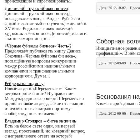
происходящие и спрогнозировать...
Дата:
2012-10-02
Просм
Дионисий – русский иконописец
Дионисий – русский иконописец,
последователь школы Андрея Рублёва и
самый талантливый его ученик, живший в
XV веке. Родился великокняжеский
художник и «иконник» Дионисий, в семье
знатного мирянина, в...
Соборная воля
«Чёрные буйволы бизнеса» Часть-2
Инициативное решение 
Продолжаем публиковать книгу Дениса
профанаций». В нём со
Соколова «Чёрные буйволы бизнеса»,
посвящённую вопросам конкуренции
Дата:
2012-09-09
Просм
между российскими национальными
компаниями и транснациональными
корпорациями. Думае...
Рейдеры на подмогу
Новые люди в «Шереметьево». Каким
ветром принесённые? В управление
Беснования на
Международного аэропорта Шереметьево
пришли новые люди, далёкие от авиации
Комментарий дьякона 
и неизвестные авиатранспортному
сообществу, но зато имею...
Дата:
2012-09-06
Просм
Владимир Столяров – битва за жизнь
Есть на белом свете один, на первый
взгляд, простенький, но коварный вопрос,
с неправильного ответа на который