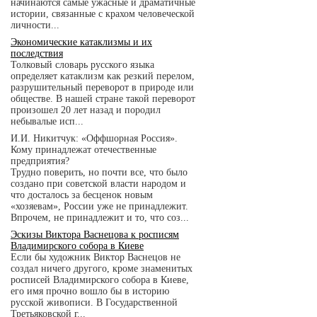
начинаются самые ужасные и драматичные
истории, связанные с крахом человеческой
личности...
Экономические катаклизмы и их
последствия
Толковый словарь русского языка
определяет катаклизм как резкий перелом,
разрушительный переворот в природе или
обществе. В нашей стране такой переворот
произошел 20 лет назад и породил
небывалые исп...
И.И. Никитчук: «Оффшорная Россия».
Кому принадлежат отечественные
предприятия?
Трудно поверить, но почти все, что было
создано при советской власти народом и
что досталось за бесценок новым
«хозяевам», России уже не принадлежит.
Впрочем, не принадлежит и то, что соз...
Эскизы Виктора Васнецова к росписям
Владимирского собора в Киеве
Если бы художник Виктор Васнецов не
создал ничего другого, кроме знаменитых
росписей Владимирского собора в Киеве,
его имя прочно вошло бы в историю
русской живописи. В Государственной
Третьяковской г...