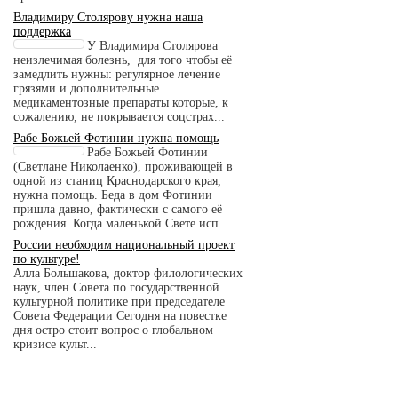
Владимиру Столярову нужна наша
поддержка
У Владимира Столярова
неизлечимая болезнь, для того чтобы её
замедлить нужны: регулярное лечение
грязями и дополнительные
медикаментозные препараты которые, к
сожалению, не покрывается соцстрах...
Рабе Божьей Фотинии нужна помощь
Рабе Божьей Фотинии
(Светлане Николаенко), проживающей в
одной из станиц Краснодарского края,
нужна помощь. Беда в дом Фотинии
пришла давно, фактически с самого её
рождения. Когда маленькой Свете исп...
России необходим национальный проект
по культуре!
Алла Большакова, доктор филологических
наук, член Совета по государственной
культурной политике при председателе
Совета Федерации Сегодня на повестке
дня остро стоит вопрос о глобальном
кризисе культ...