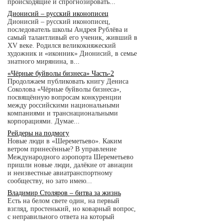
происходящие и спрогнозировать...
Дионисий – русский иконописец
Дионисий – русский иконописец,
последователь школы Андрея Рублёва и
самый талантливый его ученик, живший в
XV веке. Родился великокняжеский
художник и «иконник» Дионисий, в семье
знатного мирянина, в...
«Чёрные буйволы бизнеса» Часть-2
Продолжаем публиковать книгу Дениса
Соколова «Чёрные буйволы бизнеса»,
посвящённую вопросам конкуренции
между российскими национальными
компаниями и транснациональными
корпорациями. Думае...
Рейдеры на подмогу
Новые люди в «Шереметьево». Каким
ветром принесённые? В управление
Международного аэропорта Шереметьево
пришли новые люди, далёкие от авиации
и неизвестные авиатранспортному
сообществу, но зато имею...
Владимир Столяров – битва за жизнь
Есть на белом свете один, на первый
взгляд, простенький, но коварный вопрос,
с неправильного ответа на который