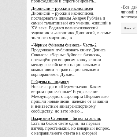
происходящие и спрогнозировать...
«Все де
Дионисий – русский иконописец
личной 
Дионисий – русский иконописец,
популярн
последователь школы Андрея Рублёва и
самый талантливый его ученик, живший в
XV веке. Родился великокняжеский
Дата:
20
художник и «иконник» Дионисий, в семье
знатного мирянина, в...
«Чёрные буйволы бизнеса» Часть-2
Продолжаем публиковать книгу Дениса
Соколова «Чёрные буйволы бизнеса»,
посвящённую вопросам конкуренции
между российскими национальными
компаниями и транснациональными
корпорациями. Думае...
Рейдеры на подмогу
Новые люди в «Шереметьево». Каким
ветром принесённые? В управление
Международного аэропорта Шереметьево
пришли новые люди, далёкие от авиации
и неизвестные авиатранспортному
сообществу, но зато имею...
Владимир Столяров – битва за жизнь
Есть на белом свете один, на первый
взгляд, простенький, но коварный вопрос,
с неправильного ответа на который