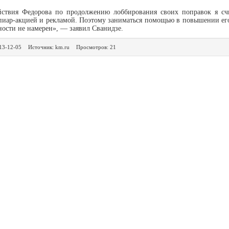
йствия Федорова по продолжению лоббирования своих поправок я сч
пиар-акцией и рекламой. Поэтому заниматься помощью в повышении ег
ости не намерен», — заявил Сванидзе.
13-12-05
Источник: km.ru
Просмотров: 21