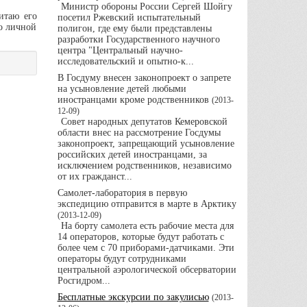
Министр обороны России Сергей Шойгу
итаю его
посетил Ржевский испытательный
о личной
полигон, где ему были представлены
разработки Государственного научного
центра "Центральный научно-
исследовательский и опытно-к...
В Госдуму внесен законопроект о запрете
на усыновление детей любыми
иностранцами кроме родственников
(
2013-
12-09
)
Совет народных депутатов Кемеровской
области внес на рассмотрение Госдумы
законопроект, запрещающий усыновление
российских детей иностранцами, за
исключением родственников, независимо
от их гражданст...
Самолет-лаборатория в первую
экспедицию отправится в марте в Арктику
(
2013-12-09
)
На борту самолета есть рабочие места для
14 операторов, которые будут работать с
более чем с 70 приборами-датчиками. Эти
операторы будут сотрудниками
центральной аэрологической обсерватории
Росгидром...
Бесплатные экскурсии по закулисью
(
2013-