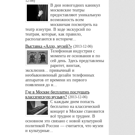
12-06
)
В дни новогодних каникул
московские театры
предоставляют уникальную
возможность всем
москвичам посмотреть на
театр изнутри. В ходе экскурсий по
театрам, которые, как правило,
располагаются в историче...
Выставка «Алло, музей?»
(
2013-12-06
)
Телефонная индустрия с
момента ее основания и по
сей день. Здесь представлены
раритет, винтаж,
эксклюзив... привычный и
необыкновенный дизайн телефонных
аппаратов от времени их первого
появления до н...
Где в Москве бесплатно послушать
классическую музыку?
(
2013-12-06
)
С каждым днем попасть
бесплатно на классический
концерт в Москве становится
всё труднее и труднее. В
основном это связано с новой культурной
политикой России — считается, что музеи
и культурные...