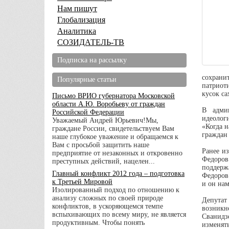
Нам пишут
Глобализация
Аналитика
СОЗИДАТЕЛЬ-ТВ
Подписка на рассылку
сохрани
Популярные статьи
патриоти
кусок са
Письмо ВРИО губернатора Московской
области А.Ю. Воробьеву от граждан
В админ
Российской Федерации
идеолог
Уважаемый Андрей Юрьевич!Мы,
«Когда н
граждане России, свидетельствуем Вам
граждан 
наше глубокое уважение и обращаемся к
Вам с просьбой защитить наше
Ранее и
предприятие от незаконных и откровенно
Федоров
преступных действий, нацелен...
поддерж
Главный конфликт 2012 года – подготовка
Федоров 
к Третьей Мировой
и он на
Изолированный подход по отношению к
анализу сложных по своей природе
Депутат 
конфликтов, в ускоряющемся темпе
возникн
вспыхивающих по всему миру, не является
Сванидз
продуктивным. Чтобы понять
изменять