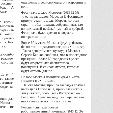
ощущение предновогоднего настроения и
оссиян.
во...
будет. А
рена», —
Фестиваль Дедов Морозов
(
2013-12-09
)
Фестиваль Дедов Морозов В фестивале
примут участие Деды Морозы со всех
ир Путин
стран, чтобы показать собравшимся, кто
вировать
из них самый весёлый, умный и добрый.
хранить
Фестиваль будет сделан в формате
мы хотим
интерактивного...
 чувство
ится. Как
Более 60 музеев Москвы будут работать
тва.
бесплатно в праздничные дни
(
2013-12-09
)
Глава департамента культуры Москвы,
кую-либо
Сергей Капков сообщил, что в новогодние
 режиме.
праздники более 60 городских музеев
я сплотит
будут открыты для бесплатного
посещения. В список музеев, которые
будут отрыты для по...
 Евгений
На юге Москвы появится храм в честь
го также
Николая II
(
2013-12-09
)
вестиям»
На юге Москвы прошла закладка храма в
езидента,
честь царя Николая II, причисленного к
лику святых, сообщает «Интерфакс —
Религия». Храм возведут на Варшавском
ловия для
шоссе неподалеку от станции ме...
 Николай
астей не
Россия испытала боевой
роботизированный комплекс
(
2013-12-09
)