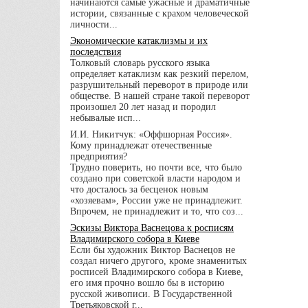
начинаются самые ужасные и драматичные
истории, связанные с крахом человеческой
личности...
Экономические катаклизмы и их
последствия
Толковый словарь русского языка
определяет катаклизм как резкий перелом,
разрушительный переворот в природе или
обществе. В нашей стране такой переворот
произошел 20 лет назад и породил
небывалые исп...
И.И. Никитчук: «Оффшорная Россия».
Кому принадлежат отечественные
предприятия?
Трудно поверить, но почти все, что было
создано при советской власти народом и
что досталось за бесценок новым
«хозяевам», России уже не принадлежит.
Впрочем, не принадлежит и то, что соз...
Эскизы Виктора Васнецова к росписям
Владимирского собора в Киеве
Если бы художник Виктор Васнецов не
создал ничего другого, кроме знаменитых
росписей Владимирского собора в Киеве,
его имя прочно вошло бы в историю
русской живописи. В Государственной
Третьяковской г...