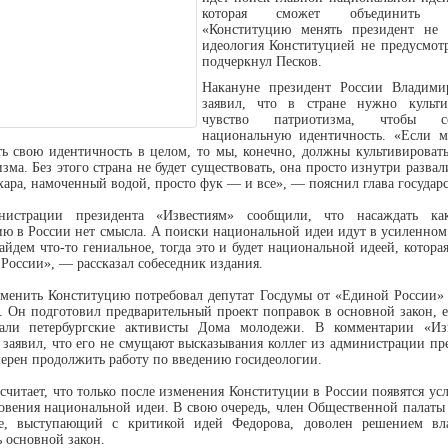
которая сможет объединить р
«Конституцию менять президент не 
идеология Конституцией не предусмот
подчеркнул Песков.
Накануне президент России Владим
заявил, что в стране нужно культи
чувство патриотизма, чтобы со
национальную идентичность. «Если 
ть свою идентичность в целом, то мы, конечно, должны культивировать
зма. Без этого страна не будет существовать, она просто изнутри развал
хара, намоченный водой, просто фук — и все», — пояснил глава государс
истрации президента «Известиям» сообщили, что насаждать ка
ию в России нет смысла. А поиски национальной идеи идут в усиленном
айдем что-то гениальное, тогда это и будет национальной идеей, котора
России», — рассказал собеседник издания.
зменить Конституцию потребовал депутат Госдумы от «Единой России»
. Он подготовил предварительный проект поправок в основной закон, е
али петербургские активисты Дома молодежи. В комментарии «Из
заявил, что его не смущают высказывания коллег из администрации пр
мерен продолжить работу по введению госидеологии.
считает, что только после изменения Конституции в России появятся ус
овения национальной идеи. В свою очередь, член Общественной палаты
е, выступающий с критикой идей Федорова, доволен решением вл
 основной закон.