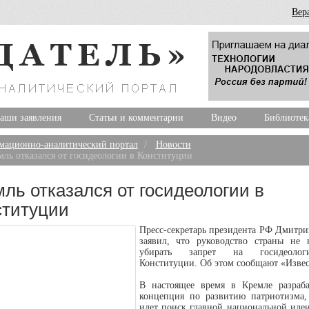
Вер
аши заявления
Статьи и комментарии
Видео
Библиотек
ационно-аналитический портал
Новости
мль отказался от госидеологии в Конституции
ль отказался от госидеологии в
ституции
Пресс-секретарь президента РФ Дмитри
заявил, что руководство страны не 
убирать запрет на госидеоло
Конституции. Об этом сообщают «Извес
В настоящее время в Кремле разраба
концепция по развитию патриотизма,
идет поиск главной национальной идеи