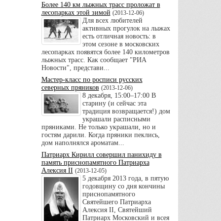
Более 140 км лыжных трасс проложат в
лесопарках этой зимой
(
2013-12-06
)
Для всех любителей
активных прогулок на лыжах
есть отличная новость: в
этом сезоне в московских
лесопарках появятся более 140 километров
лыжных трасс. Как сообщает "РИА
Новости", представи...
Мастер-класс по росписи русских
северных пряников
(
2013-12-06
)
8 декабря, 15:00–17:00 В
старину (и сейчас эта
традиция возвращается!) дом
украшали расписными
пряниками. Не только украшали, но и
гостям дарили. Когда пряники пеклись,
дом наполнялся ароматам...
Патриарх Кирилл совершил панихиду в
память приснопамятного Патриарха
Алексия II
(
2013-12-05
)
5 декабря 2013 года, в пятую
годовщину со дня кончины
приснопамятного
Святейшего Патриарха
Алексия II, Святейший
Патриарх Московский и всея