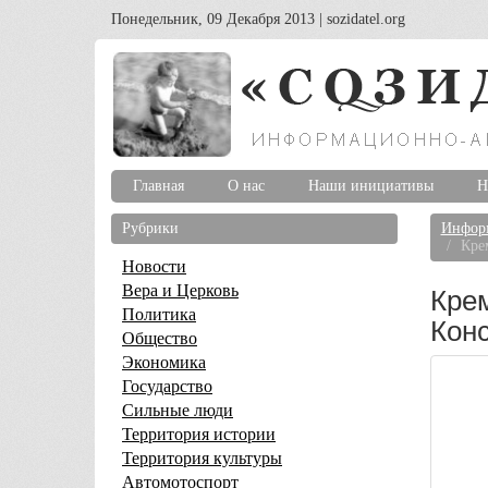
Понедельник, 09 Декабря 2013 | sozidatel.org
Главная
О нас
Наши инициативы
Н
Рубрики
Информ
Кре
Новости
Крем
Вера и Церковь
Политика
Кон
Общество
Экономика
Государство
Сильные люди
Территория истории
Территория культуры
Автомотоспорт