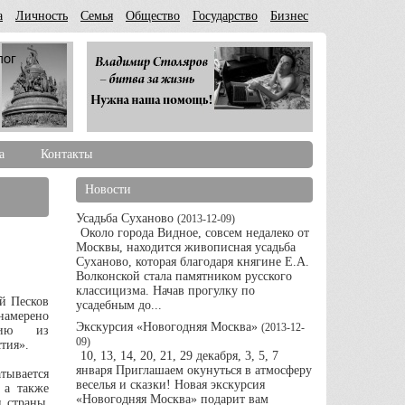
а
Личность
Семья
Общество
Государство
Бизнес
а
Контакты
Новости
Усадьба Суханово
(
2013-12-09
)
Около города Видное, совсем недалеко от
Москвы, находится живописная усадьба
Суханово, которая благодаря княгине Е.А.
Волконской стала памятником русского
классицизма. Начав прогулку по
й Песков
усадебным до...
намерено
Экскурсия «Новогодняя Москва»
(
2013-12-
гию из
09
)
тия».
10, 13, 14, 20, 21, 29 декабря, 3, 5, 7
января Приглашаем окунуться в атмосферу
тывается
веселья и сказки! Новая экскурсия
 а также
«Новогодняя Москва» подарит вам
 страны,